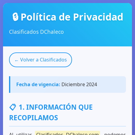
🔒 Política de Privacidad
Clasificados DChaleco
← Volver a Clasificados
Fecha de vigencia:
Diciembre 2024
📋
1. INFORMACIÓN QUE
RECOPILAMOS
Al utilizar
Clasificados DChaleco.com
, podemos